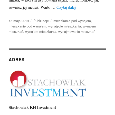
Warszawa czy Będzin, k
również jej metraż. Warto …
Czytaj dalej
Opublikowano
Kategorie
Tagi
15 maja 2019
Publikacje
mieszkania pod wynajem
,
mieszkanie pod wynajem
,
wynajęcie mieszkania
,
wynajem
mieszkań
,
wynajem mieszkania
,
wynajmowanie mieszkań
ADRES
Stachowiak KH Investment