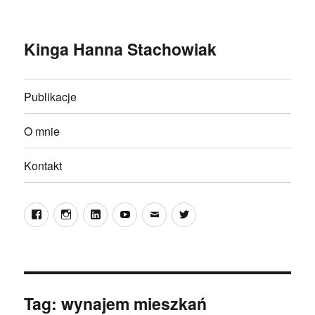
Kinga Hanna Stachowiak
Publikacje
O mnie
Kontakt
Facebook
Instagram
LinkedIn
YouTube
E-
Twitter
mail
Tag:
wynajem mieszkań