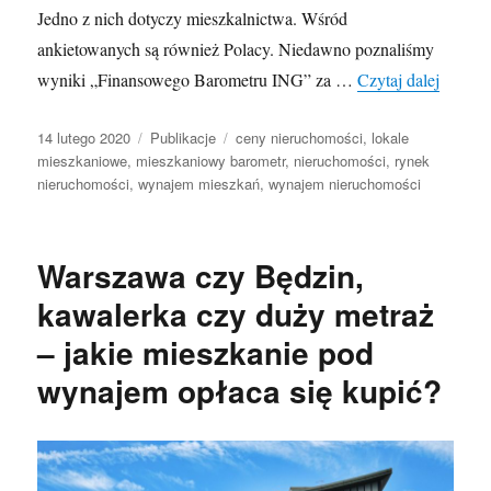
Jedno z nich dotyczy mieszkalnictwa. Wśród
ankietowanych są również Polacy. Niedawno poznaliśmy
Mieszk
wyniki „Finansowego Barometru ING” za …
Czytaj dalej
Opublikowano
Kategorie
Tagi
14 lutego 2020
Publikacje
ceny nieruchomości
,
lokale
mieszkaniowe
,
mieszkaniowy barometr
,
nieruchomości
,
rynek
nieruchomości
,
wynajem mieszkań
,
wynajem nieruchomości
Warszawa czy Będzin,
kawalerka czy duży metraż
– jakie mieszkanie pod
wynajem opłaca się kupić?