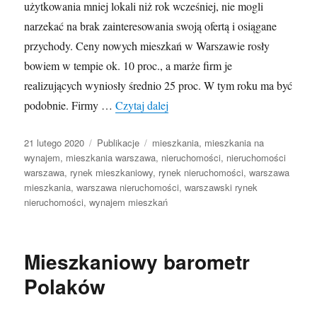
użytkowania mniej lokali niż rok wcześniej, nie mogli
narzekać na brak zainteresowania swoją ofertą i osiągane
przychody. Ceny nowych mieszkań w Warszawie rosły
bowiem w tempie ok. 10 proc., a marże firm je
realizujących wyniosły średnio 25 proc. W tym roku ma być
Warszawski rynek mieszkaniowy 
podobnie. Firmy …
Czytaj dalej
Opublikowano
Kategorie
Tagi
21 lutego 2020
Publikacje
mieszkania
,
mieszkania na
wynajem
,
mieszkania warszawa
,
nieruchomości
,
nieruchomości
warszawa
,
rynek mieszkaniowy
,
rynek nieruchomości
,
warszawa
mieszkania
,
warszawa nieruchomości
,
warszawski rynek
nieruchomości
,
wynajem mieszkań
Mieszkaniowy barometr
Polaków