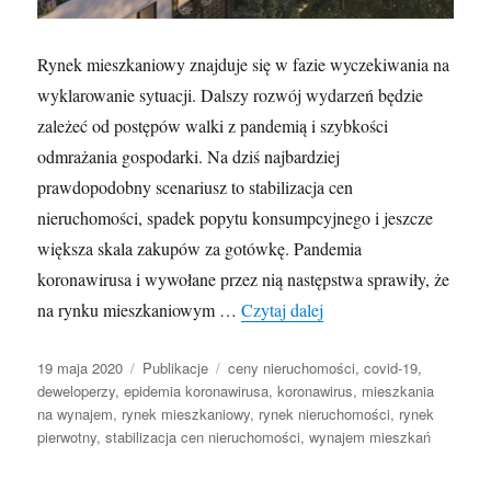
Rynek mieszkaniowy znajduje się w fazie wyczekiwania na
wyklarowanie sytuacji. Dalszy rozwój wydarzeń będzie
zależeć od postępów walki z pandemią i szybkości
odmrażania gospodarki. Na dziś najbardziej
prawdopodobny scenariusz to stabilizacja cen
nieruchomości, spadek popytu konsumpcyjnego i jeszcze
większa skala zakupów za gotówkę. Pandemia
koronawirusa i wywołane przez nią następstwa sprawiły, że
Wpływ koronawirusa na
na rynku mieszkaniowym …
Czytaj dalej
Opublikowano
Kategorie
Tagi
19 maja 2020
Publikacje
ceny nieruchomości
,
covid-19
,
deweloperzy
,
epidemia koronawirusa
,
koronawirus
,
mieszkania
na wynajem
,
rynek mieszkaniowy
,
rynek nieruchomości
,
rynek
pierwotny
,
stabilizacja cen nieruchomości
,
wynajem mieszkań