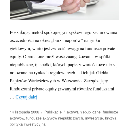
Poszukując metod spokojnego i zyskownego zacumowania
oszczędności na okres „burz i naporów” na rynku
giełdowym, warto jest zwrócić uwagę na fundusze private
equity. Oferują one możliwość zaangażowania w spółki
niepubliczne, tj. spółki, których papiery wartościowe nie są
notowane na rynkach regulowanych, takich jak Giełda
Papierów Wartościowych w Warszawie. Zarządzający
funduszami private equity (zwanymi również funduszami
Czy fundusze aktywów niepublicznych są lekiem 
…
Czytaj dalej
Opublikowano
Kategorie
Tagi
14 listopada 2008
Publikacje
aktywa niepubliczne
,
fundusze
aktywów
,
fundusze aktywów niepublicznych
,
inwestycje
,
kryzys
,
polityka inwestycyjna