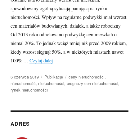
spowodowany ogólną sytuacją panującą na rynku
nieruchomości. Wpływ na regularne podwyżki miał wzrost
cen materiałów budowlanych, działek, a także robocizny.
Od 2013 roku odnotowano podwyżkę cen mieszkań o
niemal 20%. To jednak wciąż mniej niż przed 2009 rokiem,
kiedy wzrost sięgnął 50%, a w niektórych miastach nawet
Prognoza cen na rynek nieruchomości
100% …
Czytaj dalej
Opublikowano
Kategorie
Tagi
6 czerwca 2019
Publikacje
ceny nieruchomości
,
nieruchomość
,
nieruchomości
,
prognozy cen nieruchomości
,
rynek nieruchomości
ADRES