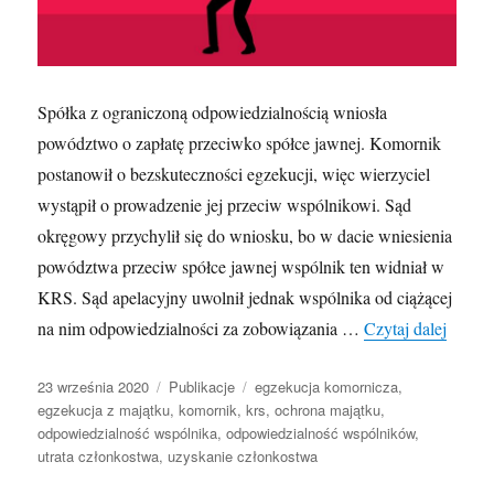
Spółka z ograniczoną odpowiedzialnością wniosła
powództwo o zapłatę przeciwko spółce jawnej. Komornik
postanowił o bezskuteczności egzekucji, więc wierzyciel
wystąpił o prowadzenie jej przeciw wspólnikowi. Sąd
okręgowy przychylił się do wniosku, bo w dacie wniesienia
powództwa przeciw spółce jawnej wspólnik ten widniał w
KRS. Sąd apelacyjny uwolnił jednak wspólnika od ciążącej
O odpo
na nim odpowiedzialności za zobowiązania …
Czytaj dalej
Opublikowano
Kategorie
Tagi
23 września 2020
Publikacje
egzekucja komornicza
,
egzekucja z majątku
,
komornik
,
krs
,
ochrona majątku
,
odpowiedzialność wspólnika
,
odpowiedzialność wspólników
,
utrata członkostwa
,
uzyskanie członkostwa