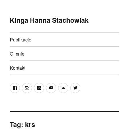
Kinga Hanna Stachowiak
Publikacje
O mnie
Kontakt
Facebook
Instagram
LinkedIn
YouTube
E-
Twitter
mail
Tag:
krs