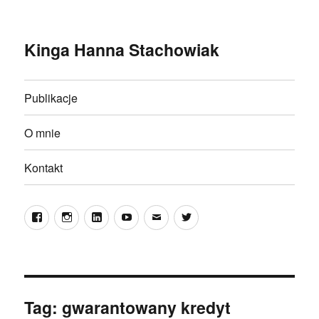
Kinga Hanna Stachowiak
Publikacje
O mnie
Kontakt
Facebook
Instagram
LinkedIn
YouTube
E-
Twitter
mail
Tag:
gwarantowany kredyt