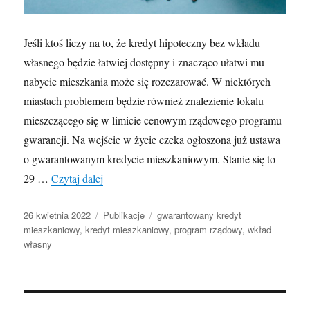
Jeśli ktoś liczy na to, że kredyt hipoteczny bez wkładu
własnego będzie łatwiej dostępny i znacząco ułatwi mu
nabycie mieszkania może się rozczarować. W niektórych
miastach problemem będzie również znalezienie lokalu
mieszczącego się w limicie cenowym rządowego programu
gwarancji. Na wejście w życie czeka ogłoszona już ustawa
o gwarantowanym kredycie mieszkaniowym. Stanie się to
Kredyt mieszkaniowy bez wkładu własnego i j
29 …
Czytaj dalej
Opublikowano
Kategorie
Tagi
26 kwietnia 2022
Publikacje
gwarantowany kredyt
mieszkaniowy
,
kredyt mieszkaniowy
,
program rządowy
,
wkład
własny