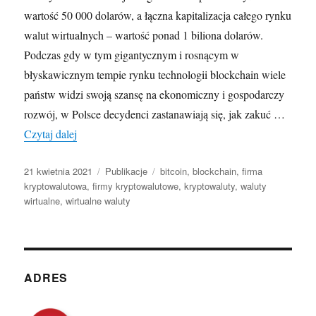
wartość 50 000 dolarów, a łączna kapitalizacja całego rynku
walut wirtualnych – wartość ponad 1 biliona dolarów.
Podczas gdy w tym gigantycznym i rosnącym w
błyskawicznym tempie rynku technologii blockchain wiele
państw widzi swoją szansę na ekonomiczny i gospodarczy
rozwój, w Polsce decydenci zastanawiają się, jak zakuć …
Fiskus bierze na widelec firmy kryptowalutowe. Czy 
Czytaj dalej
Opublikowano
Kategorie
Tagi
21 kwietnia 2021
Publikacje
bitcoin
,
blockchain
,
firma
kryptowalutowa
,
firmy kryptowalutowe
,
kryptowaluty
,
waluty
wirtualne
,
wirtualne waluty
ADRES