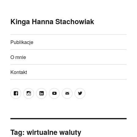
Kinga Hanna Stachowiak
Publikacje
O mnie
Kontakt
Facebook
Instagram
LinkedIn
YouTube
E-
Twitter
mail
Tag:
wirtualne waluty