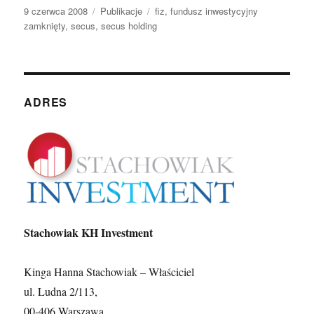
Opublikowano
Kategorie
Tagi
9 czerwca 2008
Publikacje
fiz
,
fundusz inwestycyjny
zamknięty
,
secus
,
secus holding
ADRES
Stachowiak KH Investment
Kinga Hanna Stachowiak – Właściciel
ul. Ludna 2/113,
00-406 Warszawa