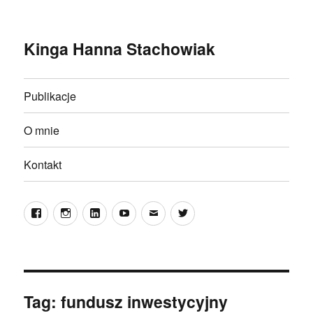
Kinga Hanna Stachowiak
Publikacje
O mnie
Kontakt
Facebook
Instagram
LinkedIn
YouTube
E-
Twitter
mail
Tag:
fundusz inwestycyjny