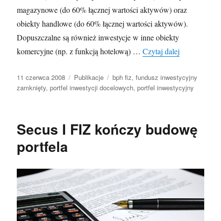
magazynowe (do 60% łącznej wartości aktywów) oraz
obiekty handlowe (do 60% łącznej wartości aktywów).
Dopuszczalne są również inwestycje w inne obiekty
Ruszyła subs
komercyjne (np. z funkcją hotelową) …
Czytaj dalej
Opublikowano
Kategorie
Tagi
11 czerwca 2008
Publikacje
bph fiz
,
fundusz inwestycyjny
zamknięty
,
portfel inwestycji docelowych
,
portfel inwestycyjny
Secus I FIZ kończy budowę
portfela