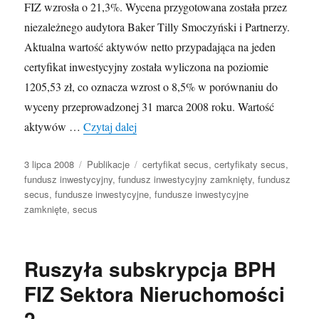
FIZ wzrosła o 21,3%. Wycena przygotowana została przez
niezależnego audytora Baker Tilly Smoczyński i Partnerzy.
Aktualna wartość aktywów netto przypadająca na jeden
certyfikat inwestycyjny została wyliczona na poziomie
1205,53 zł, co oznacza wzrost o 8,5% w porównaniu do
wyceny przeprowadzonej 31 marca 2008 roku. Wartość
Wartość certyfikatów Secus I FIZ wzros
aktywów …
Czytaj dalej
Opublikowano
Kategorie
Tagi
3 lipca 2008
Publikacje
certyfikat secus
,
certyfikaty secus
,
fundusz inwestycyjny
,
fundusz inwestycyjny zamknięty
,
fundusz
secus
,
fundusze inwestycyjne
,
fundusze inwestycyjne
zamknięte
,
secus
Ruszyła subskrypcja BPH
FIZ Sektora Nieruchomości
2