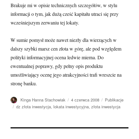
Brakuje mi w opisie technicznych szczegółów, w stylu
informacji o tym, jak dużą cześć kapitału utraci się przy
wcześniejszym zerwaniu tej lokaty.
W sumie pomysł może nawet niezły dla wierzących w
dalszy szybki marsz cen złota w górę, ale pod względem
polityki informacyjnej ocena ledwie mierna. Do
ewentualnej poprawy, gdy pełny opis produktu
umożliwiający ocenę jego atrakcyjności trafi wreszcie na
stronę banku.
Autor
Opublikowano
Kategorie
Kinga Hanna Stachowiak
4 czerwca 2008
Publikacje
Tagi
dz złota inwestycja
,
lokata inwestycyjna
,
złota inwestycja
Nawigacja