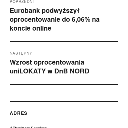
POPRZEDNI
wpisu
Eurobank podwyższył
Poprzedni
oprocentowanie do 6,06% na
wpis:
koncie online
NASTĘPNY
Wzrost oprocentowania
Następny
uniLOKATY w DnB NORD
wpis:
ADRES
4 Business Services