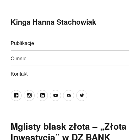
Kinga Hanna Stachowiak
Publikacje
O mnie
Kontakt
Facebook
Instagram
LinkedIn
YouTube
E-
Twitter
mail
Mglisty blask złota – „Złota
Inwestycja” w DZ BANK